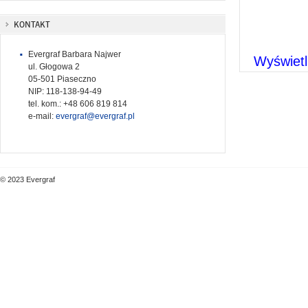
KONTAKT
Evergraf Barbara Najwer
Wyświet
ul. Głogowa 2
05-501 Piaseczno
NIP: 118-138-94-49
tel. kom.: +48 606 819 814
e-mail:
evergraf@evergraf.pl
© 2023 Evergraf