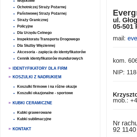
Wojskowe
Ochotniczej Straży Pożarnej
Everg
Państwowej Straży Pożarnej
ul. Gło
Straży Granicznej
05-501 
Policyjne
Dla Urzędu Celnego
mail:
eve
Inspektoratu Transportu Drogowego
Dla Służby Więziennej
Akcesoria - zapięcia do identyfikatorów
Cennik identyfikatorów mundurowych
kom. 60
IDENTYFIKATORY DLA FIRM
NIP: 118
KOSZULKI Z NADRUKIEM
Koszulki firmowe i na różne okazje
Koszulki okazjonalne - sportowe
Krzyszt
mob.: +
KUBKI CERAMICZNE
Kubki grawerowane
Kubki sublimacyjne
Nr rach
92 1140
KONTAKT